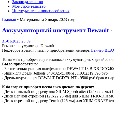
Законодательство
Мое строительство
Инструменты и приспособления
Главная
» Материалы за Январь 2023 года
Аккумуляторный инструмент Dewault 
31/01/2023 23:59
Ремонт аккумулятора Dewault
Некоторое время я писал о приобретении нейлера
Нейлер BLA
Тогда же я приобрел еще несколько аккумуляторных девайсов о
Было приобретено:
- Бесщеточная угловая шлифмашина DEWALT 18 В XR DCG406N 
- Ящик для дрели Jettools 340х325х140мм JT1602319 390 руб
- Дрель-шуруповерт DEWALT DCD791NT - 9500 руб брак в пар
К болгарке приобрел несколько дисков по дереву:
- Диск пильный по дереву для УШМ Speedcutter (125х22.2 мм) 
- Диск цепной отрезной (125х22.23 мм) для УШМ TRIO-DIAMO
- Диск отрезной по дереву Termit (125 мм) для УШМ GRAFF term