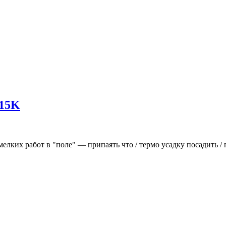
115K
елких работ в "поле" — припаять что / термо усадку посадить /