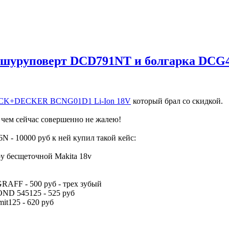
- шуруповерт DCD791NT и болгарка DCG
CK+DECKER BCNG01D1 Li-Ion 18V
который брал со скидкой.
 чем сейчас совершенно не жалею!
- 10000 руб к ней купил такой кейс:
у бесщеточной Makita 18v
GRAFF - 500 руб - трех зубый
ND 545125 - 525 руб
it125 - 620 руб