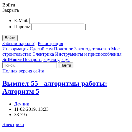
Войти
Закрыть
E-Mail:
Пароль:
Войти
Забыли пароль?
|
Регистрация
Информация
Сделай сам
Полезное
Законодательство
Мое
строительство
Электрика
Инструменты и приспособления
SntHouse
Построй дачу на удачу!
Найти
Полная версия сайта
Вымпел-55 - алгоритмы работы:
Алгоритм 5
Дачник
11-02-2019, 13:23
33 795
Электрика