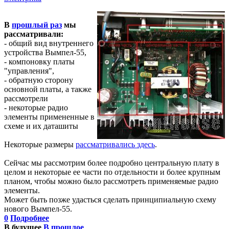
В
прошлый раз
мы
рассматривали:
- общий вид внутреннего
устройства Вымпел-55,
- компоновку платы
"управления",
- обратную сторону
основной платы, а также
рассмотрели
- некоторые радио
элементы примененные в
схеме и их даташиты
Некоторые размеры
рассматривались здесь
.
Сейчас мы рассмотрим более подробно центральную плату в
целом и некоторые ее части по отдельности и более крупным
планом, чтобы можно было рассмотреть применяемые радио
элементы.
Может быть позже удасться сделать принципиальную схему
нового Вымпел-55.
0
Подробнее
В будущее
В прошлое