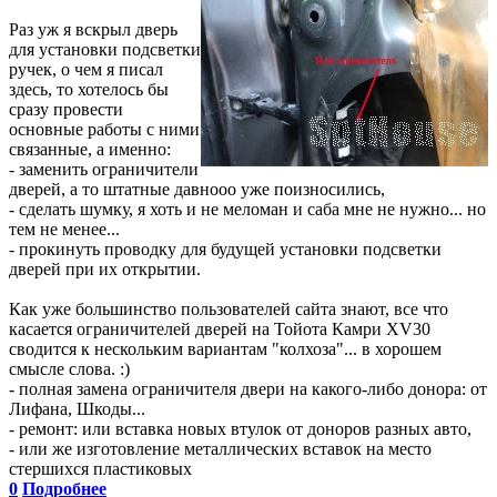
Раз уж я вскрыл дверь
для установки подсветки
ручек, о чем я писал
здесь, то хотелось бы
сразу провести
основные работы с ними
связанные, а именно:
- заменить ограничители
дверей, а то штатные давнооо уже поизносились,
- сделать шумку, я хоть и не меломан и саба мне не нужно... но
тем не менее...
- прокинуть проводку для будущей установки подсветки
дверей при их открытии.
Как уже большинство пользователей сайта знают, все что
касается ограничителей дверей на Тойота Камри XV30
сводится к нескольким вариантам "колхоза"... в хорошем
смысле слова. :)
- полная замена ограничителя двери на какого-либо донора: от
Лифана, Шкоды...
- ремонт: или вставка новых втулок от доноров разных авто,
- или же изготовление металлических вставок на место
стершихся пластиковых
0
Подробнее