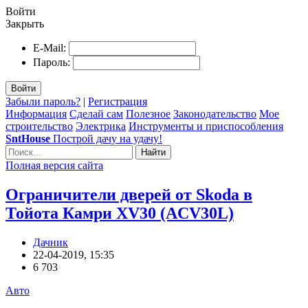
Войти
Закрыть
E-Mail:
Пароль:
Войти
Забыли пароль?
|
Регистрация
Информация
Сделай сам
Полезное
Законодательство
Мое
строительство
Электрика
Инструменты и приспособления
SntHouse
Построй дачу на удачу!
Найти
Полная версия сайта
Ограничители дверей от Skoda в
Тойота Камри XV30 (ACV30L)
Дачник
22-04-2019, 15:35
6 703
Авто