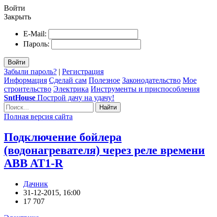
Войти
Закрыть
E-Mail:
Пароль:
Войти
Забыли пароль?
|
Регистрация
Информация
Сделай сам
Полезное
Законодательство
Мое
строительство
Электрика
Инструменты и приспособления
SntHouse
Построй дачу на удачу!
Найти
Полная версия сайта
Подключение бойлера
(водонагревателя) через реле времени
ABB AT1-R
Дачник
31-12-2015, 16:00
17 707