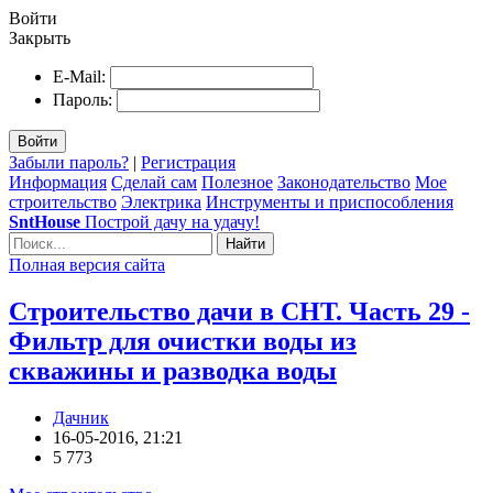
Войти
Закрыть
E-Mail:
Пароль:
Войти
Забыли пароль?
|
Регистрация
Информация
Сделай сам
Полезное
Законодательство
Мое
строительство
Электрика
Инструменты и приспособления
SntHouse
Построй дачу на удачу!
Найти
Полная версия сайта
Строительство дачи в СНТ. Часть 29 -
Фильтр для очистки воды из
скважины и разводка воды
Дачник
16-05-2016, 21:21
5 773