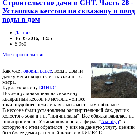
Строительство дачи в СНТ. Часть 28 -
Установка кессона на скважину и ввод
воды в дом
Дачник
16-05-2016, 18:05
5 960
Мое строительство
Как уже
говорил ранее
, вода в дом на
даче у меня вводится из скважины 52
метра.
Бурил скважину
БИИКС
.
После я устанавливал на скважину
квадратный кессон из металла - он все
таки поудобнее нежели круглый - места там побольше.
В кессоне были установлены расширительный бак, датчик
холостого хода и т.п. "причиндалы". Все обвязка варилась на
полипропилене. Устанавливал не я, а фирма "
Аквабур
" в
которую я с этим обратился - у них на данную услугу ценник
был более демократичный нежели в БИИКСЕ.