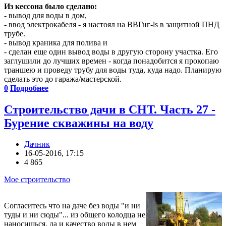
Из кессона было сделано:
- вывод для воды в дом,
- ввод электрокабеля - я настоял на ВВГнг-ls в защитной ПНД
трубе.
- вывод краника для полива и
- сделан еще один вывод воды в другую сторону участка. Его
заглушили до лучших времен - когда понадобится я прокопаю
траншею и проведу трубу для воды туда, куда надо. Планирую
сделать это до гаража/мастерской.
0
Подробнее
Строительство дачи в СНТ. Часть 27 -
Бурение скважины на воду
Дачник
16-05-2016, 17:15
4 865
Мое строительство
Согласитесь что на даче без воды "и ни
туды и ни сюды"... из общего колодца не
наносишься, да и качество воды в нем