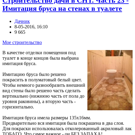
Строительство дачи в СНТ. Часть 23 -
Имитация бруса на стенах в туалете
Дачник
8-05-2016, 16:10
9 665
Мое строительство
В качестве отделки помещения под
туалет в конце концов была выбрана
имитация бруса.
Имитацию бруса было решено
покрасить в полуматовый белый цвет.
Чтобы немного разнообразить внешний
вид стены было решено часть сделать
вертикально (нижнюю часть от пола до
уровня раковины), а вторую часть -
горизонтально.
Имитация бруса имела размеры 135х16мм.
Предварительно вся имитация была покрашена в два слоя.
Для покраски использовалась отколерованный акриловый лак
ТОБАГО. Что самое важное - он БЕЗ ЗАПАХА!