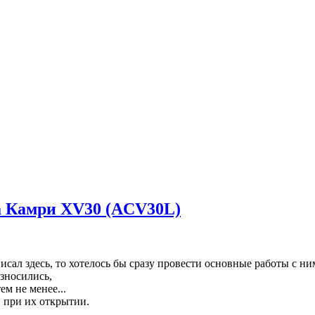
та Камри XV30 (ACV30L)
писал здесь, то хотелось бы сразу провести основные работы с н
износились,
ем не менее...
й при их открытии.