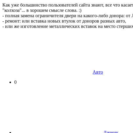
Как уже большинство пользователей сайта знают, все что каса
"колхоза"... в хорошем смысле слова. :)
- полная замена ограничителя двери на какого-либо донора: от
- ремонт: или вставка новых втулок от доноров разных авто,
- или же изготовление металлических вставок на место стерши
Авто
0
Дачник