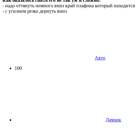
Как оказалось снять его не так уж и сложно:
- надо оттянуть немного вниз край плафона который находится
- с усилием резко дернуть вниз
Авто
100
Дачник