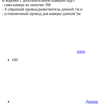
В коробке с дополнительной камерой идут:
- сама камера на липучке ЗМ
- У-образный провод-разветвитель длиной 1м и
- установочный провод для камеры длиной 5м
Авто
100
Дачник