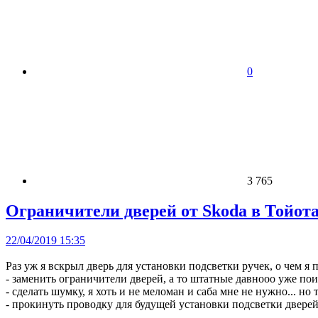
0
3 765
Ограничители дверей от Skoda в Тойо
22/04/2019 15:35
Раз уж я вскрыл дверь для установки подсветки ручек, о чем я 
- заменить ограничители дверей, а то штатные давнооо уже по
- сделать шумку, я хоть и не меломан и саба мне не нужно... но т
- прокинуть проводку для будущей установки подсветки двере