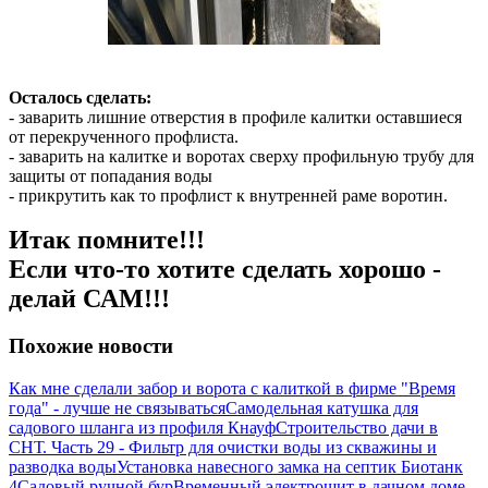
Осталось сделать:
- заварить лишние отверстия в профиле калитки оставшиеся
от перекрученного профлиста.
- заварить на калитке и воротах сверху профильную трубу для
защиты от попадания воды
- прикрутить как то профлист к внутренней раме воротин.
Итак помните!!!
Если что-то хотите сделать хорошо -
делай САМ!!!
Похожие новости
Как мне сделали забор и ворота с калиткой в фирме "Время
года" - лучше не связываться
Самодельная катушка для
садового шланга из профиля Кнауф
Строительство дачи в
СНТ. Часть 29 - Фильтр для очистки воды из скважины и
разводка воды
Установка навесного замка на септик Биотанк
4
Садовый ручной бур
Временный электрощит в дачном доме