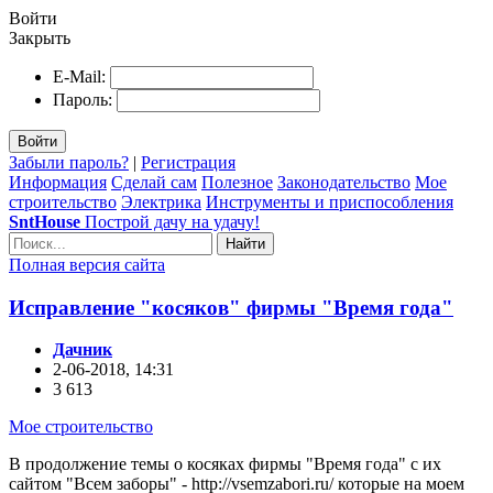
Войти
Закрыть
E-Mail:
Пароль:
Войти
Забыли пароль?
|
Регистрация
Информация
Сделай сам
Полезное
Законодательство
Мое
строительство
Электрика
Инструменты и приспособления
SntHouse
Построй дачу на удачу!
Найти
Полная версия сайта
Исправление "косяков" фирмы "Время года"
Дачник
2-06-2018, 14:31
3 613
Мое строительство
В продолжение темы о косяках фирмы "Время года" с их
сайтом "Всем заборы" - http://vsemzabori.ru/ которые на моем