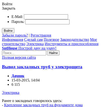
Войти
Закрыть
E-Mail:
Пароль:
Войти
Забыли пароль?
|
Регистрация
Информация
Сделай сам
Полезное
Законодательство
Мое
строительство
Электрика
Инструменты и приспособления
SntHouse
Построй дачу на удачу!
Найти
Полная версия сайта
Вывод закладных труб у электрощита
Дачник
15-03-2015, 14:04
6 115
Электрика
Ранее о закладных говорилось здесь:
-
Крепление закладных труб на фундаменте дома