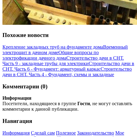
Похожие новости
Крепление закладных труб на фундаменте дома
Временный
электрощит в дачном доме
Общие вопросы по
электрофикации дачного дома
Строительство дачи в СНТ.
Часть 9 - закладные трубы для электрики
Строительство дачи в
СНТ. Часть 6 - Фундамент: арматурный каркас
Строительство
дачи в СНТ. Часть 4 - Фундамент, схемы и закладные
Комментарии (0)
Информация
Посетители, находящиеся в группе
Гости
, не могут оставлять
комментарии к данной публикации.
Навигация
Информация
Сделай сам
Полезное
Законодательство
Мое